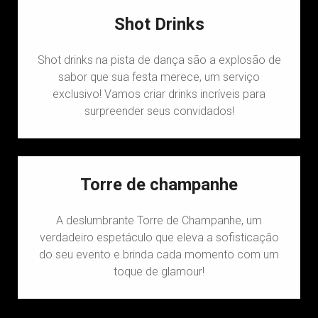
Shot Drinks
Shot drinks na pista de dança são a explosão de
sabor que sua festa merece, um serviço
exclusivo! Vamos criar drinks incríveis para
surpreender seus convidados!
Torre de champanhe
A deslumbrante Torre de Champanhe, um
verdadeiro espetáculo que eleva a sofisticação
do seu evento e brinda cada momento com um
toque de glamour!